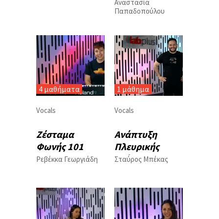
Αναστασία
Παπαδοπούλου
4 μαθήματα
1 μάθημα
Vocals
Vocals
Ζέσταμα
Aνάπτυξη
Φωνής 101
Πλευρικής
Στήριξης
Ρεβέκκα Γεωργιάδη
Σταύρος Μπέκας