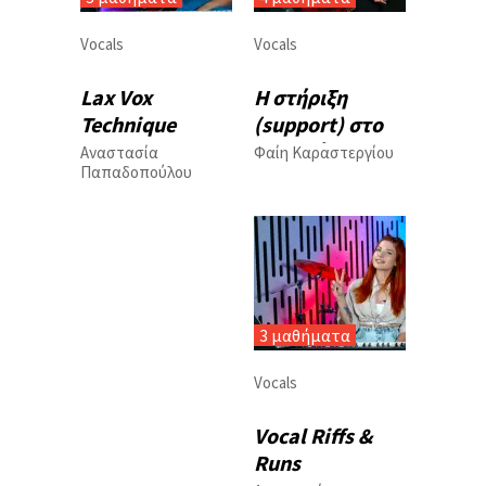
Vocals
Vocals
Lax Vox
Η στήριξη
Technique
(support) στο
τραγού...
Αναστασία
Φαίη Καραστεργίου
Παπαδοπούλου
3 μαθήματα
Vocals
Vocal Riffs &
Runs