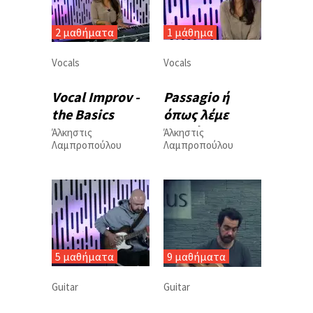
2 μαθήματα
1 μάθημα
Vocals
Vocals
Vocal Improv -
Passagio ή
the Basics
όπως λέμε
αλλιώς Mi...
Άλκηστις
Άλκηστις
Λαμπροπούλου
Λαμπροπούλου
5 μαθήματα
9 μαθήματα
Guitar
Guitar