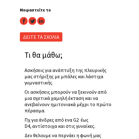
Μοιραστείτε το
facebook
twitter
linkedin
ΔΕΙΤΕ ΤΑ ΣΧΟΛΙΑ
Τι θα μάθω;
Ασκήσεις για ανάπτυξη της πλευρικής
μας στήριξης με μπάλες και λάστιχα
γυμναστικής.
Οι ασκήσεις μπορούν να ξεκινούν από
μια σχετικά χαμηλή έκταση και να
ανεβαίνουν ημιτονιακά μέχρι το πρώτο
πέρασμα.
Πχ για άνδρες από ενα G2 έως
D4, αντίστοιχα και στις γυναίκες.
Δεν θελουμε να περνάει η φωνή μας