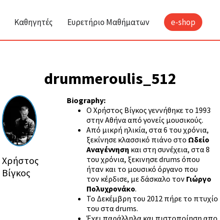
Καθηγητές
Ευρετήριο Μαθήματων
e-shop
drummeroulis_512
Biography:
Ο Χρήστος Βίγκος γεννήθηκε το 1993
στην Αθήνα από γονείς μουσικούς.
Από μικρή ηλικία, στα 6 του χρόνια,
ξεκίνησε κλασσικό πιάνο στο
Ωδείο
Αναγέννηση
και στη συνέχεια, στα 8
Χρήστος
του χρόνια, ξεκινησε drums όπου
ήταν και το μουσικό όργανο που
Βίγκος
τον κέρδισε, με δάσκαλο τον
Γιώργο
Πολυχρονάκο
.
Το Δεκέμβρη του 2012 πήρε το πτυχίο
του στα drums.
Έχει παράλληλα και πιστοποίηση απο