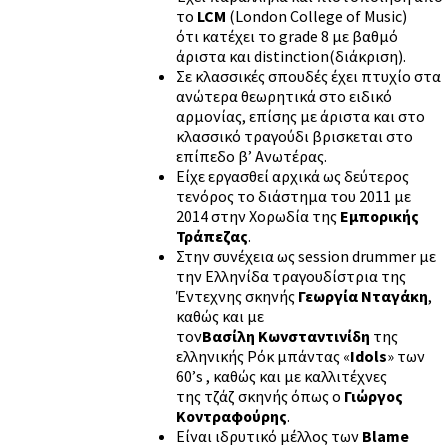
το
LCM
(London College of Music)
ότι κατέχει το grade 8 με βαθμό
άριστα και distinction(διάκριση).
Σε κλασσικές σπουδές έχει πτυχίο στα
ανώτερα θεωρητικά στο ειδικό
αρμονίας, επίσης με άριστα και στο
κλασσικό τραγούδι βρισκεται στο
επίπεδο β’ Ανωτέρας.
Είχε εργασθεί αρχικά ως δεύτερος
τενόρος το διάστημα του 2011 με
2014 στην Χορωδία της
Εμπορικής
Τράπεζας
.
Στην συνέχεια ως session drummer με
την Ελληνίδα τραγουδίστρια της
Έντεχνης σκηνής
Γεωργία Νταγάκη
,
καθώς και με
τον
Βασίλη
Κωνσταντινίδη
της
ελληνικής Ρόκ μπάντας «
Idols
» των
60’s , καθώς και με καλλιτέχνες
της τζάζ σκηνής όπως ο
Γιώργος
Κοντραφούρης
.
Είναι ιδρυτικό μέλλος των
Blame