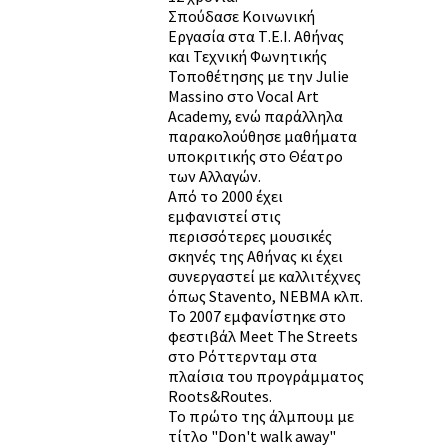
Σπούδασε Κοινωνική
Εργασία στα Τ.Ε.Ι. Αθήνας
και Τεχνική Φωνητικής
Τοποθέτησης με την Julie
Massino στο Vocal Art
Academy, ενώ παράλληλα
παρακολούθησε μαθήματα
υποκριτικής στο Θέατρο
των Αλλαγών.
Από το 2000 έχει
εμφανιστεί στις
περισσότερες μουσικές
σκηνές της Αθήνας κι έχει
συνεργαστεί με καλλιτέχνες
όπως Stavento, ΝΕΒΜΑ κλπ.
Το 2007 εμφανίστηκε στο
φεστιβάλ Meet The Streets
στο Ρόττερνταμ στα
πλαίσια του προγράμματος
Roots&Routes.
Το πρώτο της άλμπουμ με
τίτλο "Don't walk away"