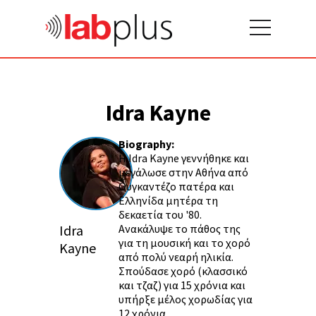
Idra Kayne
Biography:
H Idra Kayne γεννήθηκε και
μεγάλωσε στην Αθήνα από
Ουγκαντέζο πατέρα και
Ελληνίδα μητέρα τη
δεκαετία του '80.
Idra
Ανακάλυψε το πάθος της
για τη μουσική και το χορό
Kayne
από πολύ νεαρή ηλικία.
Σπούδασε χορό (κλασσικό
και τζαζ) για 15 χρόνια και
υπήρξε μέλος χορωδίας για
12 χρόνια.