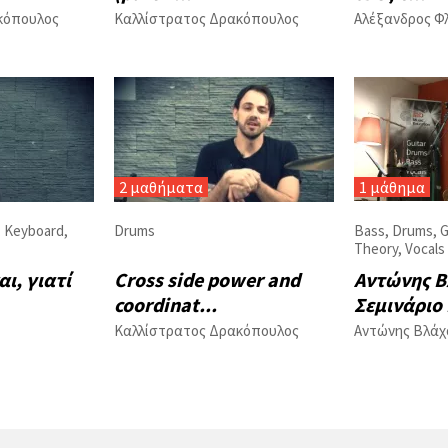
κόπουλος
Καλλίστρατος Δρακόπουλος
Αλέξανδρος Φ
2 μαθήματα
1 μάθημα
,
Keyboard
,
Drums
Bass
,
Drums
,
G
Theory
,
Vocals
αι, γιατί
Cross side power and
Αντώνης Β
coordinat...
Σεμινάριο 
Καλλίστρατος Δρακόπουλος
Αντώνης Βλάχ