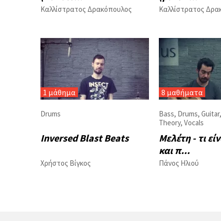
Καλλίστρατος Δρακόπουλος
Καλλίστρατος Δρα
1 μάθημα
8 μαθήματα
Drums
Bass
,
Drums
,
Guitar
Theory
,
Vocals
Inversed Blast Beats
Μελέτη - τι είν
και π...
Χρήστος Βίγκος
Πάνος Ηλιού