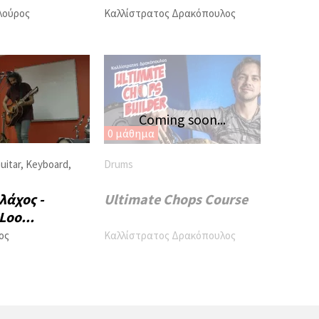
λούρος
Καλλίστρατος Δρακόπουλος
Coming soon...
0 μάθημα
uitar
,
Keyboard
,
Drums
λάχος -
Ultimate Chops Course
Loo...
ος
Καλλίστρατος Δρακόπουλος