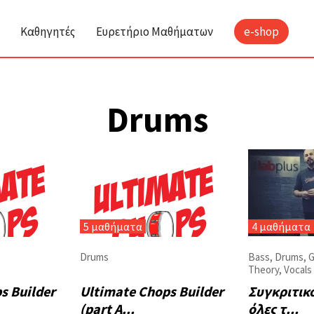
Καθηγητές
Ευρετήριο Μαθήματων
e-shop
Drums
5 μαθήματα
4 μαθήματα
Drums
Bass
,
Drums
,
G
Theory
,
Vocals
s Builder
Ultimate Chops Builder
Συγκριτικό
(part A...
όλες τ...