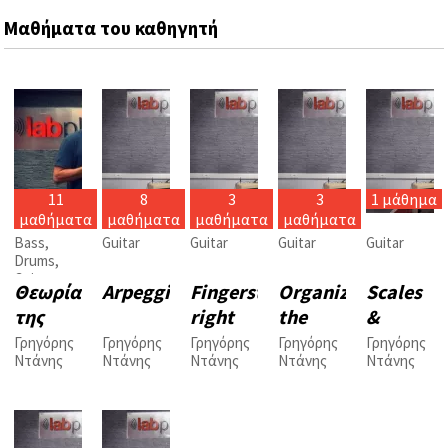
Μαθήματα του καθηγητή
11
8
3
3
1 μάθημα
μαθήματα
μαθήματα
μαθήματα
μαθήματα
Bass
,
Guitar
Guitar
Guitar
Guitar
Drums
,
Guitar
,
Θεωρία
Arpeggios
Fingerstyle
Organizing
Scales
Keyboard
,
της
right
the
&
Theory
,
Vocals
μουσικής
hand
Fretboard
patterns
Γρηγόρης
Γρηγόρης
Γρηγόρης
Γρηγόρης
Γρηγόρης
Ντάνης
Ντάνης
Ντάνης
Ντάνης
Ντάνης
techniq...
με
hamme..