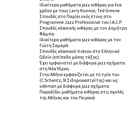
Ιδιαίτερα μαθήματα jazz κιθάρας για ένα
χρόνο με τους Larry Koonse, Ted Greene.
Σπουδές στο Παρίσι ενός έτους στο
Programme Jazz Professional του I.A.C.P.
Σπουδές κλασικής κιθάρας με τον Δημήτρη
Φάμπα.
Ιδιαίτερα μαθήματα jazz κιθάρας με τον
Γιώτη Σαμαρά .
Σπουδές κλασικού πιάνου στο Ελληνικό
Ωδείο (επίπεδο μέσης τάξης).
Έχει εμφανιστεί με διάφορα jazz σχήματα
στη Νέα Υόρκη.
Στην Αθήνα εμφανίζεται με το τρίο του
(C.Schantz, Ν.Σιδηροκαστρίτης) και ως
sideman με διάφορα jazz σχήματα.
Παραδίδει μαθήματα κιθάρας στις σχολές
της Αθήνας και του Πειραιά.