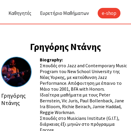
Καθηγητές
Ευρετήριο Μαθήματων
e-shop
Γρηγόρης Ντάνης
Biography:
Σπουδές στο Jazz and Contemporary Music
Program του New School University της
Νέας Υορκης, με κατεύθυνση Jazz
Performance. Απόφοιτηση με έπαινο το
Μάιο του 2001, BFA with Honors.
Γρηγόρης
Ιδιαίτερα μαθήματα με τους Peter
Bernstein, Vic Juris, Paul Bollenback, Jane
Ντάνης
Ira Bloom, Richie Beirach, Jamie Haddad,
Reggie Workman.
Σπουδές στο Musicians Institute (G.I.T.),
διάρκειας έξι μηνών στο πρόγραμμα
Encore.