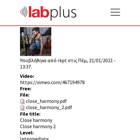
Υποβλήθηκε από
rkpt
στις Πέμ, 21/01/2021 -
13:37.
Video:
https://vimeo.com/467194978
Free:
File:
close_harmony.pdf
close_harmony_2.pdf
File title:
Close harmony
Close harmony 2
Level:
Intermediate