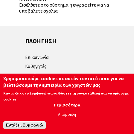
Εισέλθετε στο σύστημα
ή
εγγραφείτε
για να
υποβάλετε σχόλια
ΠΛΟΗΓΗΣΗ
Επικοινωνία
Καθηγητές
Μαθήματα
Χρησιμοποιούμε cookies σε αυτόν τον ιστότοπο για να
Πολιτική απορρήτου
βελτιώσουμε την εμπειρία των χρηστών μας
Κάντε κλικ στο Συμφωνώ για να δώσετε τη συγκατάθεσή σας να ορίσουμε
cookies
© 2026 LAB Plus
Περισσότερα
Απόρριψη
Εντάξει, Συμφωνώ