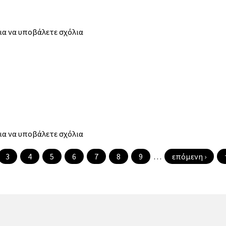
ια να υποβάλετε σχόλια
ια να υποβάλετε σχόλια
3
4
5
6
7
8
9
…
επόμενη ›