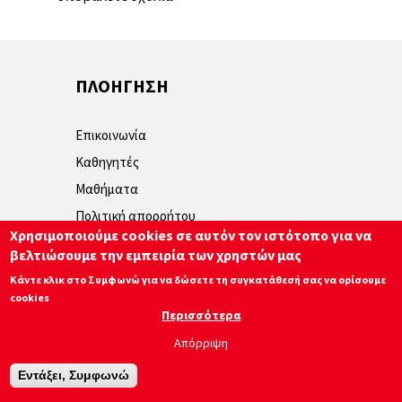
ΠΛΟΗΓΗΣΗ
Επικοινωνία
Καθηγητές
Μαθήματα
Πολιτική απορρήτου
Χρησιμοποιούμε cookies σε αυτόν τον ιστότοπο για να
βελτιώσουμε την εμπειρία των χρηστών μας
© 2026 LAB Plus
Κάντε κλικ στο Συμφωνώ για να δώσετε τη συγκατάθεσή σας να ορίσουμε
cookies
Περισσότερα
Απόρριψη
Εντάξει, Συμφωνώ