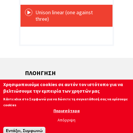
Unison linear (one against
three)
ΠΛΟΗΓΗΣΗ
Χρησιμοποιούμε cookies σε αυτόν τον ιστότοπο για να
Επικοινωνία
βελτιώσουμε την εμπειρία των χρηστών μας
Καθηγητές
Κάντε κλικ στο Συμφωνώ για να δώσετε τη συγκατάθεσή σας να ορίσουμε
cookies
Μαθήματα
Περισσότερα
Πολιτική απορρήτου
Απόρριψη
Εντάξει, Συμφωνώ