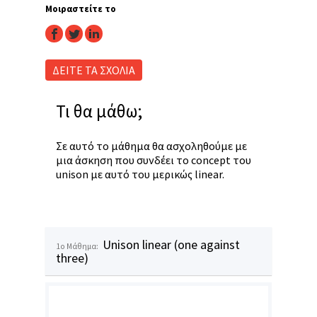
Μοιραστείτε το
facebook
twitter
linkedin
ΔΕΙΤΕ ΤΑ ΣΧΟΛΙΑ
Τι θα μάθω;
Σε αυτό το μάθημα θα ασχοληθούμε με
μια άσκηση που συνδέει το concept του
unison με αυτό του μερικώς linear.
Unison linear (one against
1o Μάθημα:
three)