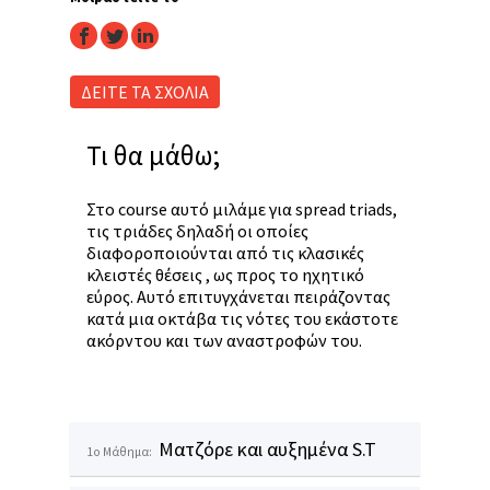
facebook
twitter
linkedin
ΔΕΙΤΕ ΤΑ ΣΧΟΛΙΑ
Τι θα μάθω;
Στο course αυτό μιλάμε για spread triads,
τις τριάδες δηλαδή οι οποίες
διαφοροποιούνται από τις κλασικές
κλειστές θέσεις , ως προς το ηχητικό
εύρος. Αυτό επιτυγχάνεται πειράζοντας
κατά μια οκτάβα τις νότες του εκάστοτε
ακόρντου και των αναστροφών του.
Ματζόρε και αυξημένα S.T
1o Μάθημα: