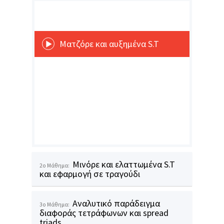
Ματζόρε και αυξημένα S.T
Μινόρε και ελαττωμένα S.T
2o Μάθημα:
και εφαρμογή σε τραγούδι
Αναλυτικό παράδειγμα
3o Μάθημα:
διαφοράς τετράφωνων και spread
triads