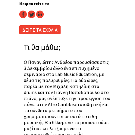
Μοιραστείτε το
facebook
twitter
linkedin
ΔΕΙΤΕ ΤΑ ΣΧΟΛΙΑ
Τι θα μάθω;
Ο Παναγιώτης Ανδρέου παρουσίασε στις
3 Δεκεμβρίου άλλο ένα επιτυχημένο
σεμινάριο στο Lab Music Education, με
θέμα τις πολυρυθμίες. Για δύο ώρες,
παρέα με τον Μιχάλη Καπηλίδη στα
drums και τον Γιάννη Παπαδόπουλο στο
πιάνο, μας ανέπτυξε την προσέγγιση του
πάνω στην Afro Caribbean αισθητική και
τα σύνθετα μετρήματα που
χρησιμοποιούνται σε αυτά τα είδη
μουσικής. Θα θέλαμε να το μοιραστούμε
μαζί σας κι ελπίζουμε να το
ευχαριστηθείτε όσο κι εμείς!