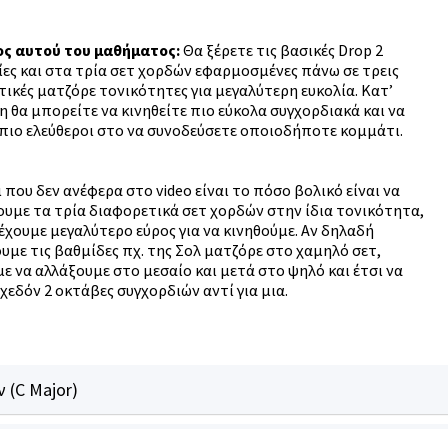
ος αυτού του μαθήματος:
Θα ξέρετε τις βασικές Drop 2
ες και στα τρία σετ χορδών εφαρμοσμένες πάνω σε τρεις
ικές ματζόρε τονικότητες για μεγαλύτερη ευκολία. Κατ’
 θα μπορείτε να κινηθείτε πιο εύκολα συγχορδιακά και να
πιο ελεύθεροι στο να συνοδεύσετε οποιοδήποτε κομμάτι.
 που δεν ανέφερα στο video είναι το πόσο βολικό είναι να
υμε τα τρία διαφορετικά σετ χορδών στην ίδια τονικότητα,
έχουμε μεγαλύτερο εύρος για να κινηθούμε. Αν δηλαδή
υμε τις βαθμίδες πχ. της Σολ ματζόρε στο χαμηλό σετ,
 να αλλάξουμε στο μεσαίο και μετά στο ψηλό και έτσι να
χεδόν 2 οκτάβες συγχορδιών αντί για μια.
 (C Major)