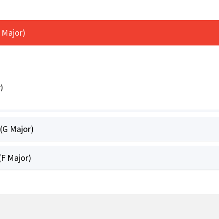
 Major)
)
(G Major)
F Major)