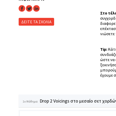
facebook
twitter
linkedin
Στο τέλ
συγχορδί
ΔΕΙΤΕ ΤΑ ΣΧΟΛΙΑ
διαφορετ
επέκταση
νιώσετε 
Tip
:
Κάτι
συνδυάζο
ώστε να 
ξεκινήσο
μπορούμε
έχουμε σ
Drop 2 Voicings στο μεσαίο σετ χορδών
1o Μάθημα: