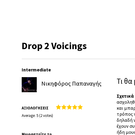
Drop 2 Voicings
Intermediate
Τι θα
Νικηφόρος Παπαναγής
Σχετικά
ασχοληθο
και μπαρ
ΑΞΙΟΛΟΓΗΣΕΙΣ
τρόπος 
Average:
5
(
2
votes)
δηλαδή 
έχουν συ
ήδη μουσ
Μοιραστείτε το